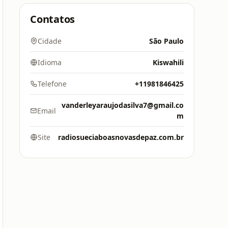
Contatos
Cidade
São Paulo
Idioma
Kiswahili
Telefone
+11981846425
vanderleyaraujodasilva7@gmail.co
Email
m
Site
radiosueciaboasnovasdepaz.com.br