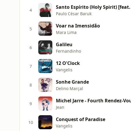
Santo Espírito (Holy Spirit) [fea
4
Paulo César Baruk
Voar na Imensidão
5
Mara Lima
Galileu
6
Fernandinho
12 O'Clock
7
Vangelis
Sonhe Grande
8
Delino Marçal
Michel Jarre - Fourth Rendez-Vo
9
Jean
Conquest of Paradise
10
Vangelis