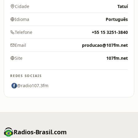
Cidade
Tatuí
Idioma
Português
Telefone
+55 15 3251-3840
Email
producao@107fm.net
Site
107fm.net
REDES SOCIAIS
@radio107.3fm
Radios-Brasil.com