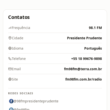
Contatos
Frequência
98.1 FM
Cidade
Presidente Prudente
Idioma
Português
Telefone
+55 18 99676-9898
Email
fm98fm@terra.com.br
Site
fm98fm.com.br/radio
REDES SOCIAIS
@98fmpresidenteprudente
@fm98fm