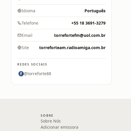
Idioma
Português
Telefone
+55 18 3691-3279
Email
torrefortefm@uol.com.br
Site
torreforteam.radioamiga.com.br
REDES SOCIAIS
@torreforte88
SOBRE
Sobre Nós
Adicionar emissora