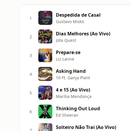
Despedida de Casal
1
Gustavo Mioto
Dias Melhores (Ao Vivo)
2
Jota Quest
Prepare-se
3
Liz Lanne
Asking Hand
4
10 Ft. Ganja Plant
4 e 15 (Ao Vivo)
5
Marília Mendonça
Thinking Out Loud
6
Ed Sheeran
Solteiro Não Trai (Ao Vivo)
7