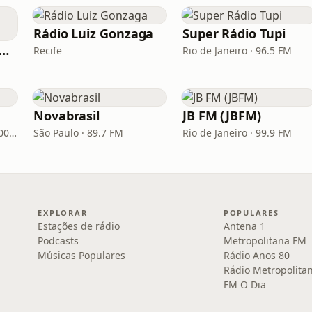
Rádio Luiz Gonzaga
Super Rádio Tupi
dio Transamérica (TMC)
Recife
Rio de Janeiro · 96.5 FM
Novabrasil
JB FM (JBFM)
Porto Alegre · 93.7 FM, 600 AM
São Paulo · 89.7 FM
Rio de Janeiro · 99.9 FM
EXPLORAR
POPULARES
Estações de rádio
Antena 1
Podcasts
Metropolitana FM
Músicas Populares
Rádio Anos 80
Rádio Metropolita
FM O Dia