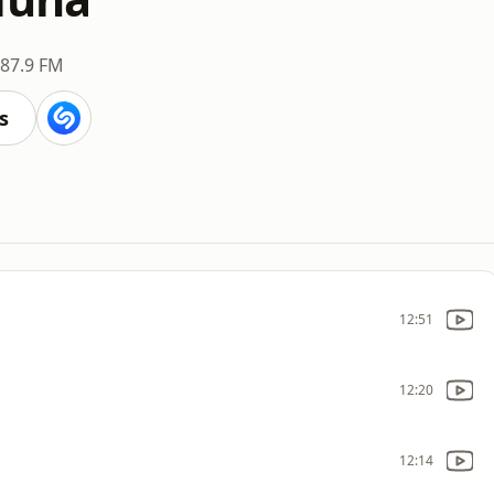
87.9 FM
s
12:51
12:20
12:14