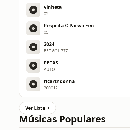
vinheta
02
Respeita O Nosso Fim
05
2024
BET.GOL 777
PECAS
AUTO
ricarthdonna
2000121
Ver Lista
Músicas Populares