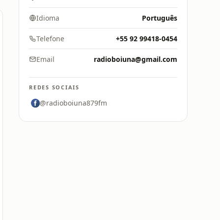
Idioma
Português
Telefone
+55 92 99418-0454
Email
radioboiuna@gmail.com
REDES SOCIAIS
@radioboiuna879fm