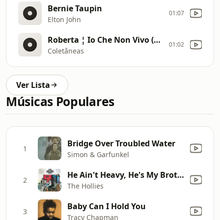
Bernie Taupin
01:07
Elton John
Roberta ¦ Io Che Non Vivo (Senza Te)
01:02
Coletâneas
Ver Lista
Músicas Populares
Bridge Over Troubled Water
1
Simon & Garfunkel
He Ain't Heavy, He's My Brother
2
The Hollies
Baby Can I Hold You
3
Tracy Chapman