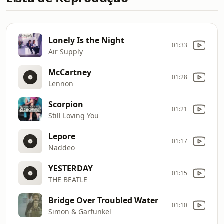
Lonely Is the Night
01:33
Air Supply
McCartney
01:28
Lennon
Scorpion
01:21
Still Loving You
Lepore
01:17
Naddeo
YESTERDAY
01:15
THE BEATLE
Bridge Over Troubled Water
01:10
Simon & Garfunkel