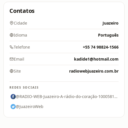
Contatos
Cidade
Juazeiro
Idioma
Português
Telefone
+55 74 98824-1566
Email
kadide1@hotmail.com
Site
radiowebjuazeiro.com.br
REDES SOCIAIS
@RADIO-WEB-Juazeiro-A-rádio-do-coração-100058107858614
@JuazeiroWeb