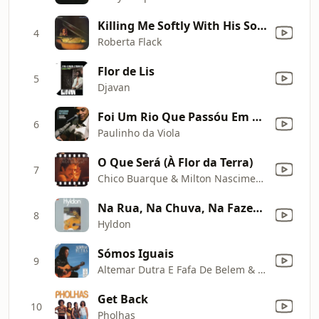
Killing Me Softly With His Song
4
Roberta Flack
Flor de Lis
5
Djavan
Foi Um Rio Que Passóu Em Minha Vida (Ao Vivo)
6
Paulinho da Viola
O Que Será (À Flor da Terra)
7
Chico Buarque & Milton Nascimento
Na Rua, Na Chuva, Na Fazenda (Casinha De Sapê)
8
Hyldon
Sómos Iguais
9
Altemar Dutra E Fafa De Belem & Fafá de Belém
Get Back
10
Pholhas