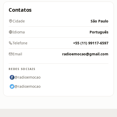
Contatos
Cidade
São Paulo
Idioma
Português
Telefone
+55 (11) 99117-6597
Email
radioemocao@gmail.com
REDES SOCIAIS
@radioemocao
@radioemocao