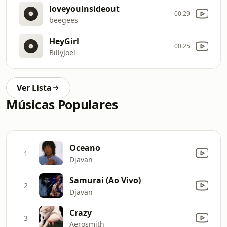
loveyouinsideout
00:29
beegees
HeyGirl
00:25
BillyJoel
Ver Lista
Músicas Populares
Oceano
1
Djavan
Samurai (Ao Vivo)
2
Djavan
Crazy
3
Aerosmith