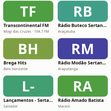
TF
RB
Transcontinental FM
Rádio Buteco Sertanejo
Mogi das Cruzes · 104.7 FM
Araçatuba
BH
RM
Brega Hits
Rádio Modão Sertanejo
Belo Horizonte
Araputanga
L-
RA
Lançamentos - Sertanejo e Sofrência
Rádio Amado Batista
Salvador
Maceió