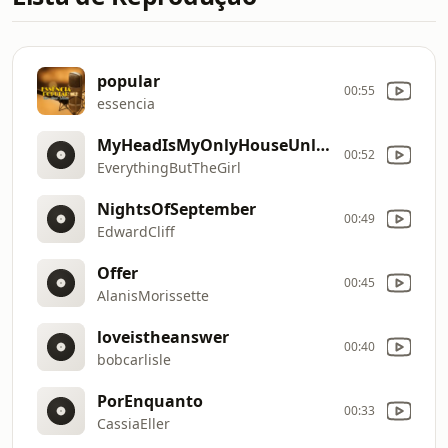
popular
00:55
essencia
MyHeadIsMyOnlyHouseUnlessItRains
00:52
EverythingButTheGirl
NightsOfSeptember
00:49
EdwardCliff
Offer
00:45
AlanisMorissette
loveistheanswer
00:40
bobcarlisle
PorEnquanto
00:33
CassiaEller