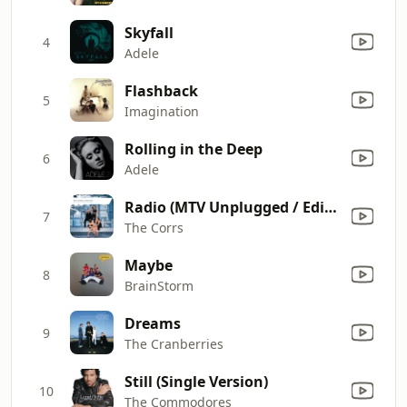
Skyfall
4
Adele
Flashback
5
Imagination
Rolling in the Deep
6
Adele
Radio (MTV Unplugged / Edit Version)
7
The Corrs
Maybe
8
BrainStorm
Dreams
9
The Cranberries
Still (Single Version)
10
The Commodores