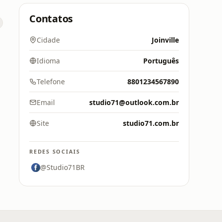
Contatos
Cidade
Joinville
Idioma
Português
Telefone
8801234567890
Email
studio71@outlook.com.br
Site
studio71.com.br
REDES SOCIAIS
@Studio71BR