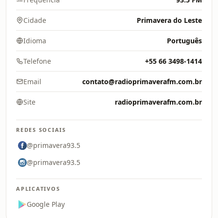
Cidade
Primavera do Leste
Idioma
Português
Telefone
+55 66 3498-1414
Email
contato@radioprimaverafm.com.br
Site
radioprimaverafm.com.br
REDES SOCIAIS
@primavera93.5
@primavera93.5
APLICATIVOS
Google Play