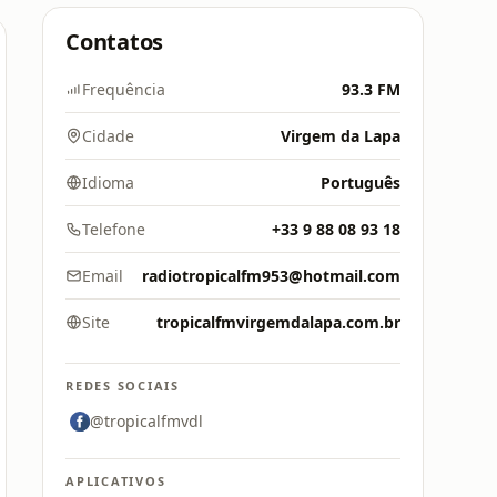
Contatos
Frequência
93.3 FM
Cidade
Virgem da Lapa
Idioma
Português
Telefone
+33 9 88 08 93 18
Email
radiotropicalfm953@hotmail.com
Site
tropicalfmvirgemdalapa.com.br
REDES SOCIAIS
@tropicalfmvdl
APLICATIVOS