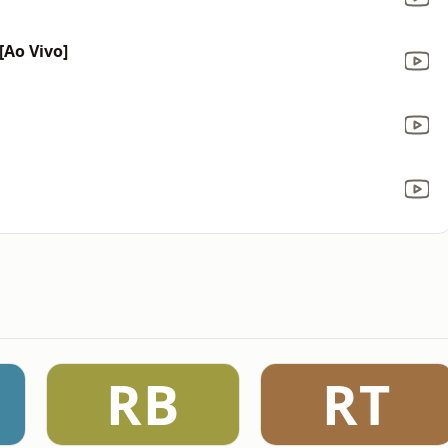
[Ao Vivo]
RB
RT