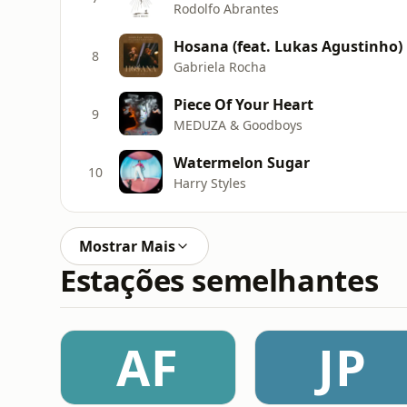
Rodolfo Abrantes
Hosana (feat. Lukas Agustinho) 
8
Gabriela Rocha
Piece Of Your Heart
9
MEDUZA & Goodboys
Watermelon Sugar
10
Harry Styles
Mostrar Mais
Estações semelhantes
AF
JP