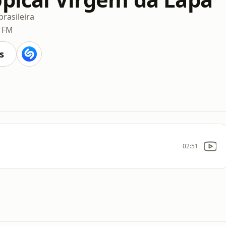
rasileira
3 FM
s
02:51