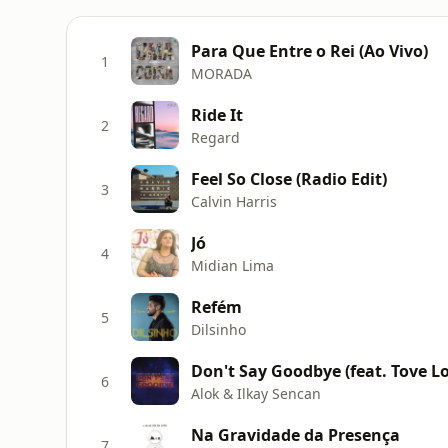
Para Que Entre o Rei (Ao Vivo)
1
MORADA
Ride It
2
Regard
Feel So Close (Radio Edit)
3
Calvin Harris
Jó
4
Midian Lima
Refém
5
Dilsinho
Don't Say Goodbye (feat. Tove Lo
6
Alok & Ilkay Sencan
Na Gravidade da Presença
7