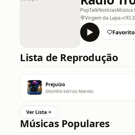
Pop
Talk
Notícias
Música b
Virgem da Lapa
93.
Favorito
Lista de Reprodução
Prejuízo
Dilsinho Sorriso Maroto
Ver Lista
Músicas Populares