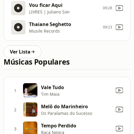
Vou ficar Aqui
09:28
LIVRES | Juliano Son
Thaiane Seghetto
09:23
Musile Records
Ver Lista
Músicas Populares
Vale Tudo
1
Tim Maia
Melô do Marinheiro
2
Os Paralamas do Sucesso
Tempo Perdido
3
Raça Negra