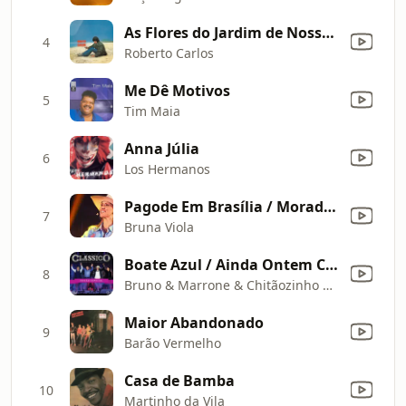
As Flores do Jardim de Nossa Casa (Versão Remasterizada)
4
Roberto Carlos
Me Dê Motivos
5
Tim Maia
Anna Júlia
6
Los Hermanos
Pagode Em Brasília / Moradia / Chora Viola
7
Bruna Viola
Boate Azul / Ainda Ontem Chorei De Saudade
8
Bruno & Marrone & Chitãozinho & Xororó
Maior Abandonado
9
Barão Vermelho
Casa de Bamba
10
Martinho da Vila