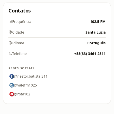
Contatos
Frequência
102.5 FM
Cidade
Santa Luzia
Idioma
Português
Telefone
+55(83) 3461-2511
REDES SOCIAIS
@nestor.batista.311
@valefm1025
@rota102