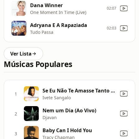
Dana Winner
02:07
One Moment In Time (Live)
Adryana E A Rapaziada
02:03
Tudo Passa
Ver Lista
Músicas Populares
Se Eu Não Te Amasse Tanto Assim
1
Ivete Sangalo
Nem um Dia (Ao Vivo)
2
Djavan
Baby Can I Hold You
3
Tracy Chapman