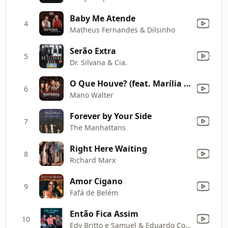
Baby Me Atende
4
Matheus Fernandes & Dilsinho
Serão Extra
5
Dr. Silvana & Cia.
O Que Houve? (feat. Marília Mendonça) [Ao Vivo]
6
Mano Walter
Forever by Your Side
7
The Manhattans
Right Here Waiting
8
Richard Marx
Amor Cigano
9
Fafá de Belém
Então Fica Assim
10
Edy Britto e Samuel & Eduardo Costa