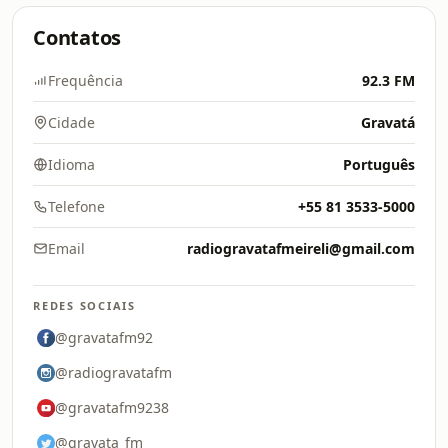
Contatos
Frequência
92.3 FM
Cidade
Gravatá
Idioma
Português
Telefone
+55 81 3533-5000
Email
radiogravatafmeireli@gmail.com
REDES SOCIAIS
@gravatafm92
@radiogravatafm
@gravatafm9238
@gravata_fm