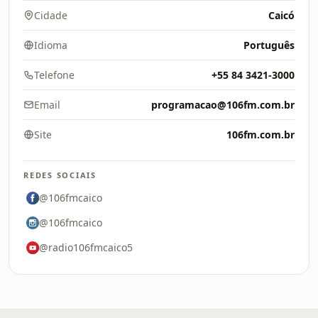
Cidade
Caicó
Idioma
Português
Telefone
+55 84 3421-3000
Email
programacao@106fm.com.br
Site
106fm.com.br
REDES SOCIAIS
@106fmcaico
@106fmcaico
@radio106fmcaico5