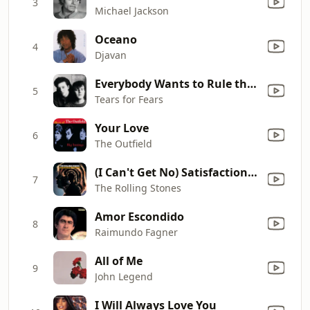
3
Michael Jackson
Oceano
4
Djavan
Everybody Wants to Rule the World
5
Tears for Fears
Your Love
6
The Outfield
(I Can't Get No) Satisfaction (Mono)
7
The Rolling Stones
Amor Escondido
8
Raimundo Fagner
All of Me
9
John Legend
I Will Always Love You