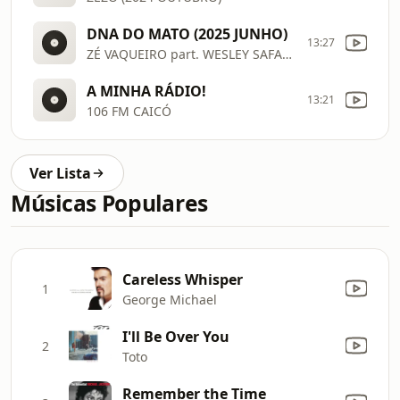
DNA DO MATO (2025 JUNHO)
13:27
ZÉ VAQUEIRO part. WESLEY SAFADÃO, NATTAN
A MINHA RÁDIO!
13:21
106 FM CAICÓ
Ver Lista
Músicas Populares
Careless Whisper
1
George Michael
I'll Be Over You
2
Toto
Remember the Time