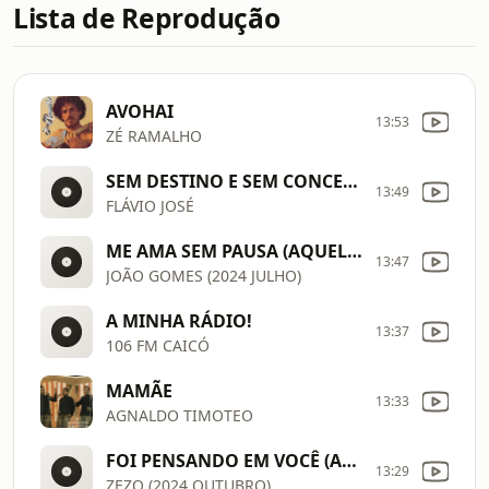
Lista de Reprodução
AVOHAI
13:53
ZÉ RAMALHO
SEM DESTINO E SEM CONCERTO
13:49
FLÁVIO JOSÉ
ME AMA SEM PAUSA (AQUELAS PARADAS)
13:47
JOÃO GOMES (2024 JULHO)
A MINHA RÁDIO!
13:37
106 FM CAICÓ
MAMÃE
13:33
AGNALDO TIMOTEO
FOI PENSANDO EM VOCÊ (AO VIVO)
13:29
ZEZO (2024 OUTUBRO)