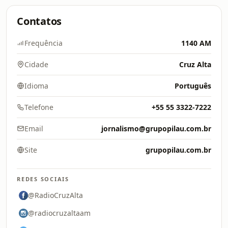
Contatos
Frequência
1140 AM
Cidade
Cruz Alta
Idioma
Português
Telefone
+55 55 3322-7222
Email
jornalismo@grupopilau.com.br
Site
grupopilau.com.br
REDES SOCIAIS
@RadioCruzAlta
@radiocruzaltaam