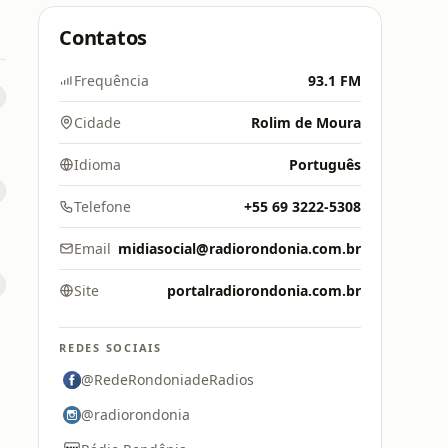
Contatos
Frequência
93.1 FM
Cidade
Rolim de Moura
Idioma
Português
Telefone
+55 69 3222-5308
Email
midiasocial@radiorondonia.com.br
Site
portalradiorondonia.com.br
REDES SOCIAIS
@RedeRondoniadeRadios
@radiorondonia