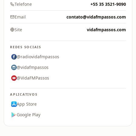
Telefone
+55 35 3521-9090
Email
contato@vidafmpassos.com
Site
vidafmpassos.com
REDES SOCIAIS
@radiovidafmpassos
@vidafmpassos
@VidaFMPassos
APLICATIVOS
App Store
Google Play