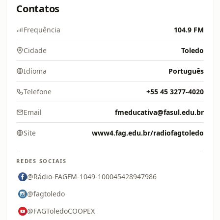
Contatos
Frequência
104.9 FM
Cidade
Toledo
Idioma
Português
Telefone
+55 45 3277-4020
Email
fmeducativa@fasul.edu.br
Site
www4.fag.edu.br/radiofagtoledo
REDES SOCIAIS
@Rádio-FAGFM-1049-100045428947986
@fagtoledo
@FAGToledoCOOPEX