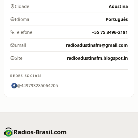
Cidade
Adustina
Idioma
Português
Telefone
+55 75 3496-2181
Email
radioadustinafm@gmail.com
Site
radioadustinafm.blogspot.in
REDES SOCIAIS
@449793285064205
Radios-Brasil.com