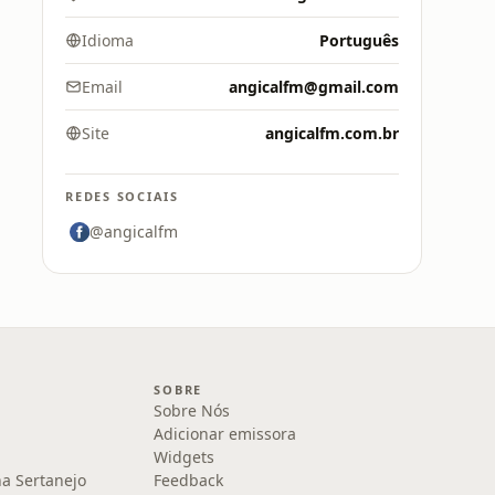
Idioma
Português
Email
angicalfm@gmail.com
Site
angicalfm.com.br
REDES SOCIAIS
@angicalfm
SOBRE
Sobre Nós
Adicionar emissora
Widgets
na Sertanejo
Feedback