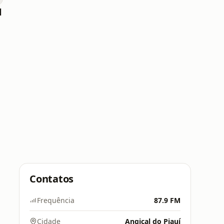
l
Contatos
Frequência
87.9 FM
Cidade
Angical do Piauí