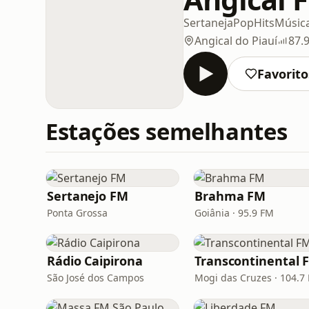
Sertaneja
Pop
Hits
Música
Angical do Piauí
87.
Favorito
Estações semelhantes
Sertanejo FM
Brahma FM
Ponta Grossa
Goiânia · 95.9 FM
Rádio Caipirona
Transcontinental 
São José dos Campos
Mogi das Cruzes · 104.7