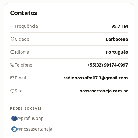
Contatos
Frequência
99.7 FM
Cidade
Barbacena
Idioma
Português
Telefone
+55(32) 99174-0997
Email
radionossafm97.3@gmail.com
Site
nossasertaneja.com.br
REDES SOCIAIS
@profile.php
@nossasertaneja