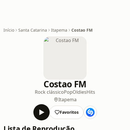
Início
Santa Catarina
Itapema
Costao FM
Costao FM
Rock clássico
Pop
Oldies
Hits
Itapema
Favoritos
Lista de Reprodução