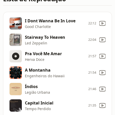
I Dont Wanna Be In Love
22:12
Good Charlotte
Stairway To Heaven
22:04
Led Zeppelin
Pra Você Me Amar
21:57
Herva Doce
A Montanha
21:54
Engenheiros do Hawaii
Índios
21:46
Legião Urbana
Capital Inicial
21:35
Tempo Perdido