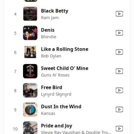
Black Betty
4
Ram Jam
Denis
5
Blondie
Like a Rolling Stone
6
Bob Dylan
Sweet Child O' Mine
7
Guns N' Roses
Free Bird
8
Lynyrd Skynyrd
Dust In the Wind
9
Kansas
Pride and Joy
10
Stevie Ray Vaughan & Double Trouble