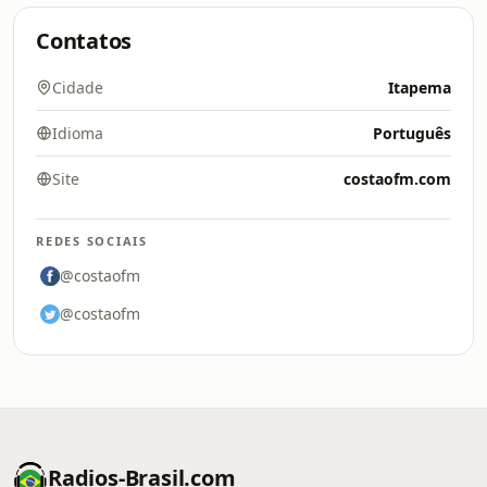
Contatos
Cidade
Itapema
Idioma
Português
Site
costaofm.com
REDES SOCIAIS
@costaofm
@costaofm
Radios-Brasil.com