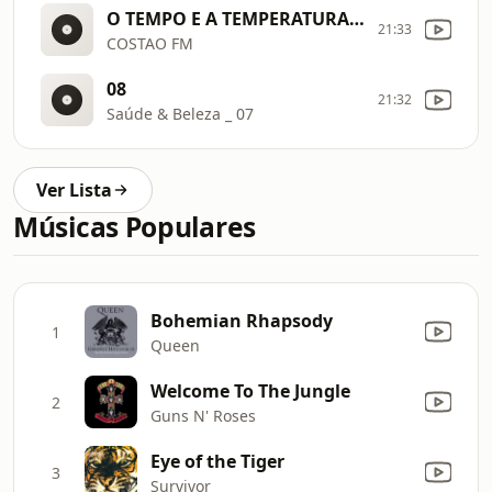
O TEMPO E A TEMPERATURA confira a previsão do tempo para a Região Sul nesta sexta
21:33
COSTAO FM
08
21:32
Saúde & Beleza _ 07
Ver Lista
Músicas Populares
Bohemian Rhapsody
1
Queen
Welcome To The Jungle
2
Guns N' Roses
Eye of the Tiger
3
Survivor