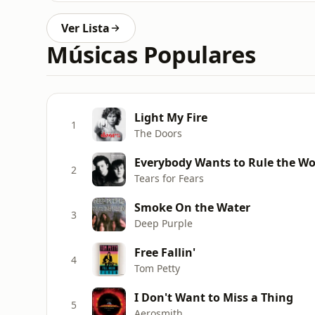
Ver Lista
Músicas Populares
Light My Fire
1
The Doors
Everybody Wants to Rule the Wo
2
Tears for Fears
Smoke On the Water
3
Deep Purple
Free Fallin'
4
Tom Petty
I Don't Want to Miss a Thing
5
Aerosmith