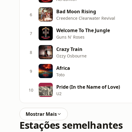
Bad Moon Rising
6
Creedence Clearwater Revival
Welcome To The Jungle
7
Guns N' Roses
Crazy Train
8
Ozzy Osbourne
Africa
9
Toto
Pride (In the Name of Love)
10
U2
Mostrar Mais
Estações semelhantes