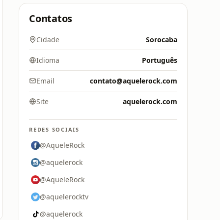
Contatos
Cidade
Sorocaba
Idioma
Português
Email
contato@aquelerock.com
Site
aquelerock.com
REDES SOCIAIS
@AqueleRock
@aquelerock
@AqueleRock
@aquelerocktv
@aquelerock