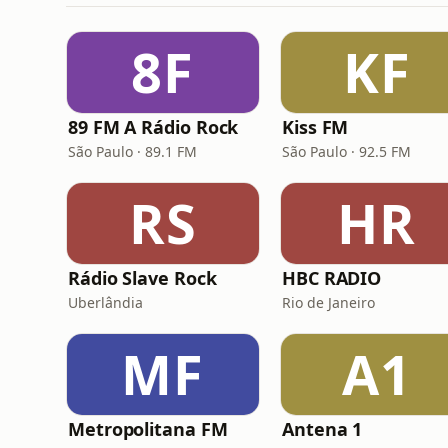
8F
KF
89 FM A Rádio Rock
Kiss FM
São Paulo · 89.1 FM
São Paulo · 92.5 FM
RS
HR
Rádio Slave Rock
HBC RADIO
Uberlândia
Rio de Janeiro
MF
A1
Metropolitana FM
Antena 1