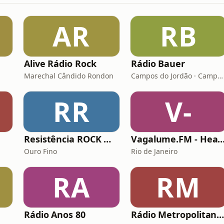
AR
RB
Alive Rádio Rock
Rádio Bauer
Marechal Cândido Rondon
Campos do Jordão · Campos do Jordão
RR
V-
Resistência ROCK WebRadio
Vagalume.FM - Heavy 
Ouro Fino
Rio de Janeiro
RA
RM
Rádio Anos 80
Rádio Metropolitana Sertanej