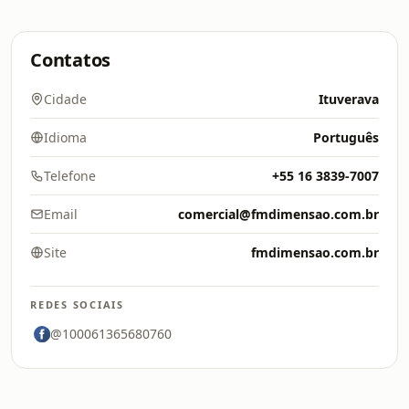
Contatos
Cidade
Ituverava
Idioma
Português
Telefone
+55 16 3839-7007
Email
comercial@fmdimensao.com.br
Site
fmdimensao.com.br
REDES SOCIAIS
@100061365680760