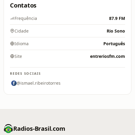
Contatos
Frequência
87.9 FM
Cidade
Rio Sono
Idioma
Português
Site
entreriosfm.com
REDES SOCIAIS
@ismael.ribeirotorres
Radios-Brasil.com