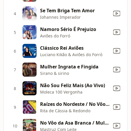
Se Tem Briga Tem Amor
4
Iohannes Imperador
Namoro Sério É Prejuizo
5
Aviões do Forró
Clássico Rei Aviões
6
Luciano Kikão & Aviões do Forró
Mulher Ingrata e Fingida
7
Sirano & sirino
Não Sou Feliz Mais (Ao Vivo)
8
Moleca 100 Vergonha
Raízes do Nordeste / No Vôo da Asa Branca
9
Rita de Cássia & Redondo
No Vôo da Asa Branca / Mulher de Gado
10
Mastruz Com Leite