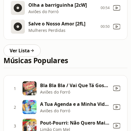
Olha a barriguinha [2cW]
00:54
Aviões do Forró
Salve o Nosso Amor [2fL]
00:50
Mulheres Perdidas
Ver Lista
Músicas Populares
Bla Bla Bla / Vai Que Tá Gostoso (Ao Vivo)
1
Aviões do Forró
A Tua Agenda e a Minha Vida (Eu Me Amo Tanto) [Ao Vivo]
2
Aviões do Forró
Pout-Pourri: Não Quero Mais (Every Beat Of My Heart) - Play Record - Minha Vida Sem Você (Do I Have To Say Words)
3
Limão Com Mel