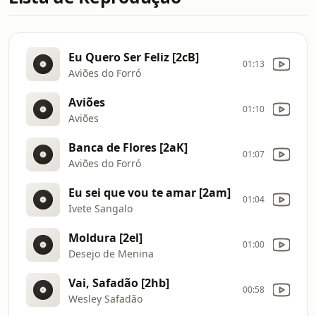
Eu Quero Ser Feliz [2cB]
01:13
Aviões do Forró
Aviões
01:10
Aviões
Banca de Flores [2aK]
01:07
Aviões do Forró
Eu sei que vou te amar [2am]
01:04
Ivete Sangalo
Moldura [2el]
01:00
Desejo de Menina
Vai, Safadão [2hb]
00:58
Wesley Safadão