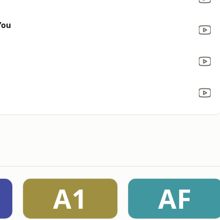
You
A1
AF