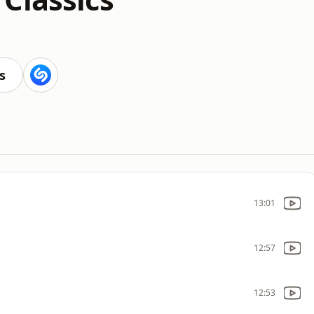
s
13:01
12:57
12:53