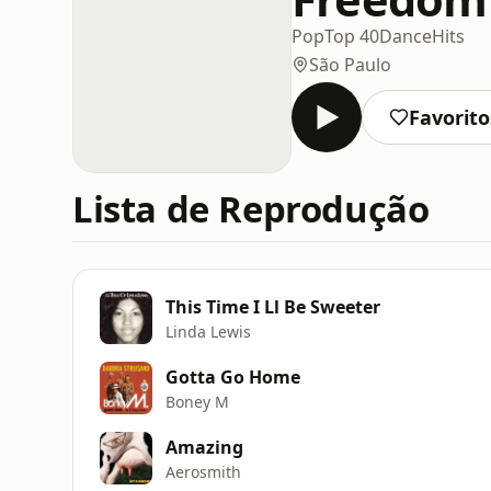
Pop
Top 40
Dance
Hits
São Paulo
Favorito
Lista de Reprodução
This Time I Ll Be Sweeter
Linda Lewis
Gotta Go Home
Boney M
Amazing
Aerosmith