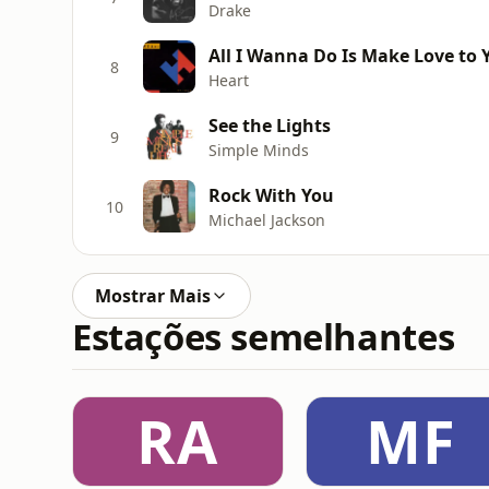
Drake
All I Wanna Do Is Make Love to 
8
Heart
See the Lights
9
Simple Minds
Rock With You
10
Michael Jackson
Mostrar Mais
Estações semelhantes
RA
MF