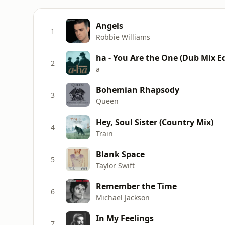
Angels
1
Robbie Williams
ha - You Are the One (Dub Mix Ed
2
a
Bohemian Rhapsody
3
Queen
Hey, Soul Sister (Country Mix)
4
Train
Blank Space
5
Taylor Swift
Remember the Time
6
Michael Jackson
In My Feelings
7