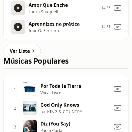
Amor Que Enche
14:35
Laura Souguellis
Aprendizes na prática
14:31
Igor O. Ferreira
Ver Lista
Músicas Populares
Por Toda la Tierra
1
Vocal Livre
God Only Knows
2
for KING & COUNTRY
Diz (You Say)
3
Paola Carla