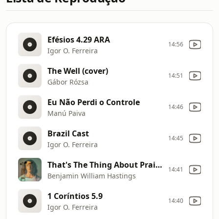
Efésios 4.29 ARA
14:56
Igor O. Ferreira
The Well (cover)
14:51
Gábor Rózsa
Eu Não Perdi o Controle
14:46
Manú Paiva
Brazil Cast
14:45
Igor O. Ferreira
That's The Thing About Praise
14:41
Benjamin William Hastings
1 Coríntios 5.9
14:40
Igor O. Ferreira