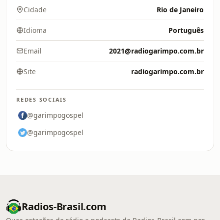
Cidade
Rio de Janeiro
Idioma
Português
Email
2021@radiogarimpo.com.br
Site
radiogarimpo.com.br
REDES SOCIAIS
@garimpogospel
@garimpogospel
Radios-Brasil.com