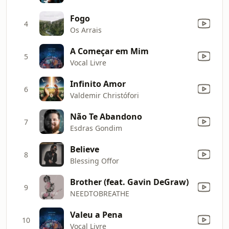
Fogo
4
Os Arrais
A Começar em Mim
5
Vocal Livre
Infinito Amor
6
Valdemir Christófori
Não Te Abandono
7
Esdras Gondim
Believe
8
Blessing Offor
Brother (feat. Gavin DeGraw)
9
NEEDTOBREATHE
Valeu a Pena
10
Vocal Livre