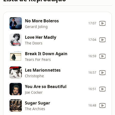
No More Boleros
17:07
Gerard Joling
Love Her Madly
17:04
The Doors
Break It Down Again
16:59
Tears For Fears
Les Marionnettes
16:57
Christophe
You Are so Beautiful
16:51
Joe Cocker
Sugar Sugar
16:48
The Archies