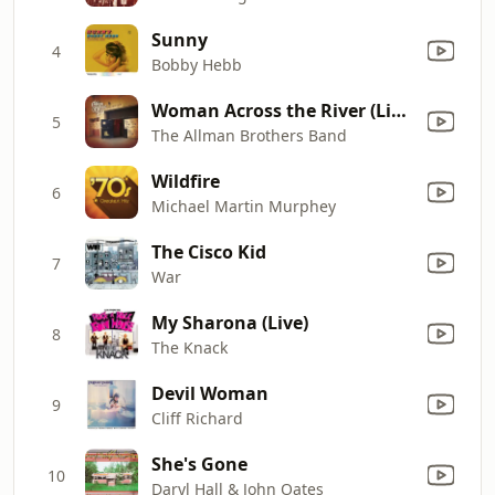
Sunny
4
Bobby Hebb
Woman Across the River (Live)
5
The Allman Brothers Band
Wildfire
6
Michael Martin Murphey
The Cisco Kid
7
War
My Sharona (Live)
8
The Knack
Devil Woman
9
Cliff Richard
She's Gone
10
Daryl Hall & John Oates