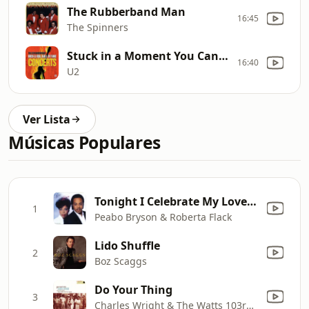
The Rubberband Man
16:45
The Spinners
Stuck in a Moment You Can't Get Out of
16:40
U2
Ver Lista
Músicas Populares
Tonight I Celebrate My Love (feat. Roberta Flack)
1
Peabo Bryson & Roberta Flack
Lido Shuffle
2
Boz Scaggs
Do Your Thing
3
Charles Wright & The Watts 103rd Street Rhythm Band