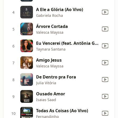
A Ele a Glória (Ao Vivo)
4
Gabriela Rocha
Árvore Cortada
5
Valesca Mayssa
Eu Vencerei (feat. Antônia Gomes)
6
Taynara Santana
Amigo Jesus
7
Valesca Mayssa
De Dentro pra Fora
8
Julia Vitória
Ousado Amor
9
Isaias Saad
Todas As Coisas (Ao Vivo)
10
Fernandinho