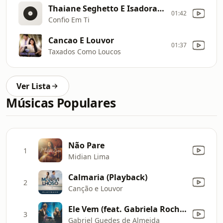
Thaiane Seghetto E Isadora Pompeo
01:42
Confio Em Ti
Cancao E Louvor
01:37
Taxados Como Loucos
Ver Lista
Músicas Populares
Não Pare
1
Midian Lima
Calmaria (Playback)
2
Canção e Louvor
Ele Vem (feat. Gabriela Rocha) [Ao Vivo]
3
Gabriel Guedes de Almeida