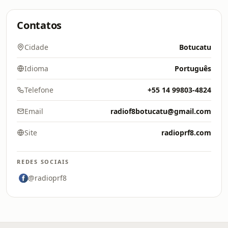
Contatos
Cidade
Botucatu
Idioma
Português
Telefone
+55 14 99803-4824
Email
radiof8botucatu@gmail.com
Site
radioprf8.com
REDES SOCIAIS
@radioprf8