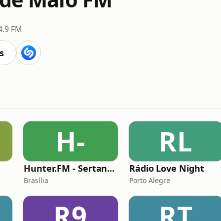
4.9 FM
s
H-
RL
Hunter.FM - Sertanejo
Rádio Love Night
Brasília
Porto Alegre
R9
RT