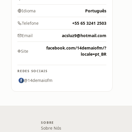
Idioma
Português
Telefone
+55 65 3241 2503
Email
acsluz9@hotmail.com
facebook.com/14demaiofm/?
Site
locale=pt_BR
REDES SOCIAIS
@14demaiofm
SOBRE
Sobre Nós