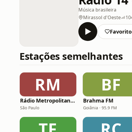
Música brasileira
Mirassol d'Oeste
10
Favorito
Estações semelhantes
RM
BF
Rádio Metropolitana Sertanejo
Brahma FM
São Paulo
Goiânia · 95.9 FM
TF
RC