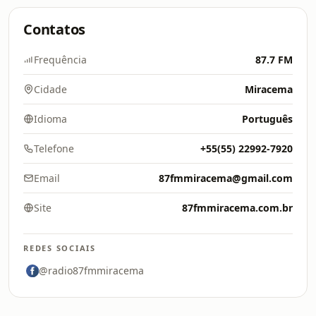
Contatos
Frequência
87.7 FM
Cidade
Miracema
Idioma
Português
Telefone
+55(55) 22992-7920
Email
87fmmiracema@gmail.com
Site
87fmmiracema.com.br
REDES SOCIAIS
@radio87fmmiracema