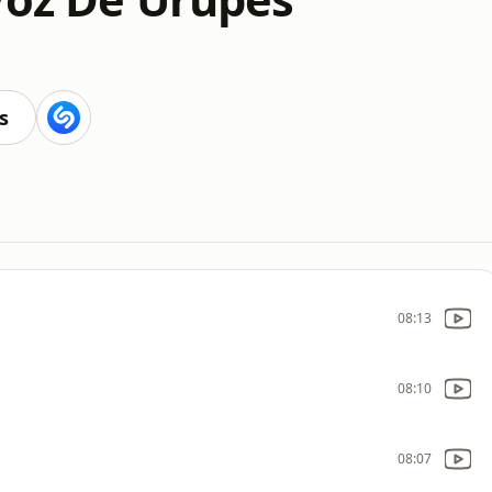
s
08:13
08:10
08:07