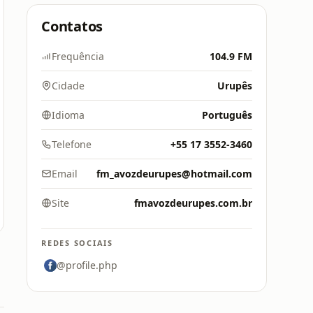
Contatos
Frequência
104.9 FM
Cidade
Urupês
Idioma
Português
Telefone
+55 17 3552-3460
Email
fm_avozdeurupes@hotmail.com
Site
fmavozdeurupes.com.br
REDES SOCIAIS
@profile.php