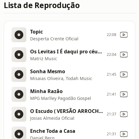
Lista de Reprodução
Topic
22:08
Desperta Crente Oficial
Os Levitas I É daqui pro céu [Clipe Oficial]
22:04
Matriz Music
Sonha Mesmo
21:45
Misaias Oliveira, Todah Music
Minha Razão
21:41
MPG Marlley Pagodão Gospel
O Escudo ( VERSÃO ARROCHA )
21:37
Josias Almeida Oficial
Enche Toda a Casa
21:31
Daniel Berg