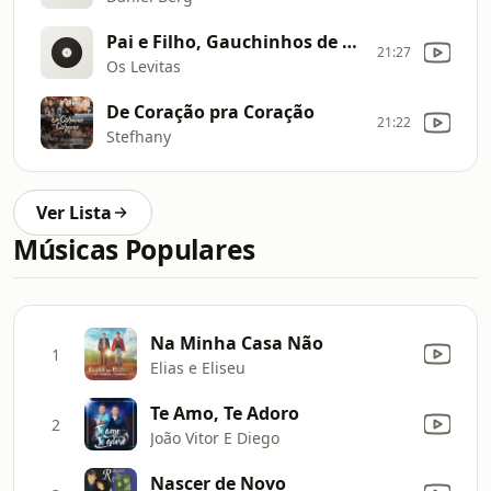
Pai e Filho, Gauchinhos de Deus
21:27
Os Levitas
De Coração pra Coração
21:22
Stefhany
Ver Lista
Músicas Populares
Na Minha Casa Não
1
Elias e Eliseu
Te Amo, Te Adoro
2
João Vitor E Diego
Nascer de Novo