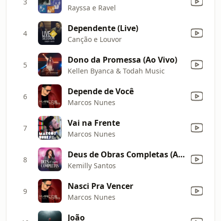
3
Rayssa e Ravel
Dependente (Live)
4
Canção e Louvor
Dono da Promessa (Ao Vivo)
5
Kellen Byanca & Todah Music
Depende de Você
6
Marcos Nunes
Vai na Frente
7
Marcos Nunes
Deus de Obras Completas (Ao Vivo)
8
Kemilly Santos
Nasci Pra Vencer
9
Marcos Nunes
João