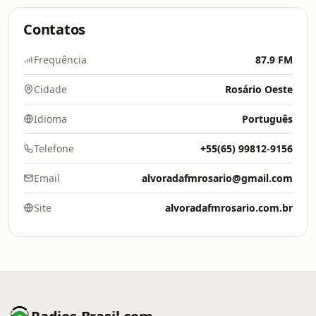
Contatos
Frequência
87.9 FM
Cidade
Rosário Oeste
Idioma
Português
Telefone
+55(65) 99812-9156
Email
alvoradafmrosario@gmail.com
Site
alvoradafmrosario.com.br