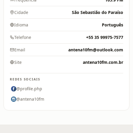
Cidade
São Sebastião do Paraíso
Idioma
Português
Telefone
+55 35 99975-7577
Email
antena10fm@outlook.com
Site
antena10fm.com.br
REDES SOCIAIS
@profile.php
@antena10fm