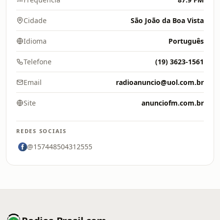
Cidade
São João da Boa Vista
Idioma
Português
Telefone
(19) 3623-1561
Email
radioanuncio@uol.com.br
Site
anunciofm.com.br
REDES SOCIAIS
@157448504312555