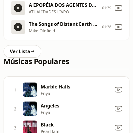
A EPOPÉIA DOS AGENTES DA VIDA UNIVERSAL
01:39
ATUALIDADES LIVRO
The Songs of Distant Earth (Original CD HQ 320Kbps)
01:38
Mike Oldfield
Ver Lista
Músicas Populares
Marble Halls
1
Enya
Angeles
2
Enya
Black
3
Pearl Jam