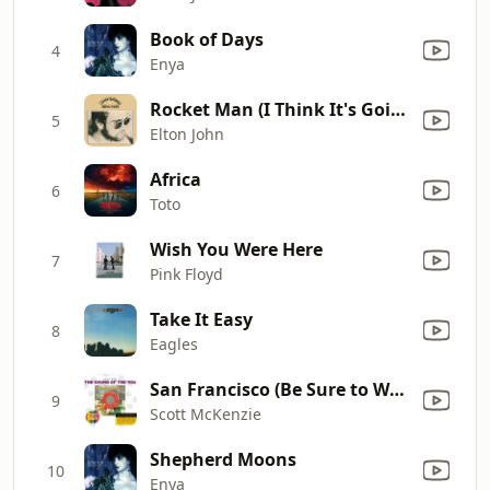
Book of Days
4
Enya
Rocket Man (I Think It's Going to Be a Long Long Time)
5
Elton John
Africa
6
Toto
Wish You Were Here
7
Pink Floyd
Take It Easy
8
Eagles
San Francisco (Be Sure to Wear Flowers In Your Hair)
9
Scott McKenzie
Shepherd Moons
10
Enya