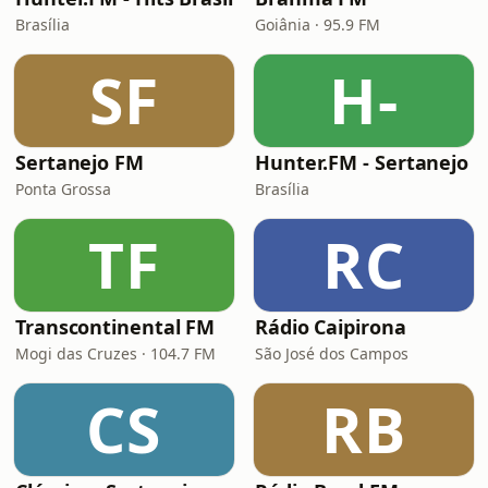
Brasília
Goiânia · 95.9 FM
SF
H-
Sertanejo FM
Hunter.FM - Sertanejo
Ponta Grossa
Brasília
TF
RC
Transcontinental FM
Rádio Caipirona
Mogi das Cruzes · 104.7 FM
São José dos Campos
CS
RB