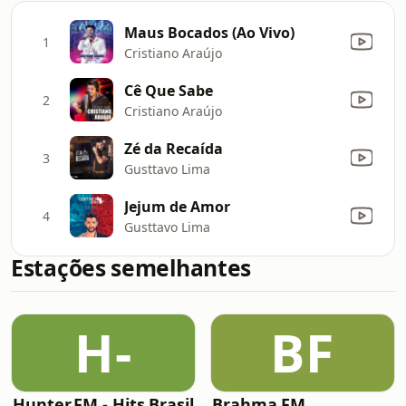
Maus Bocados (Ao Vivo)
1
Cristiano Araújo
Cê Que Sabe
2
Cristiano Araújo
Zé da Recaída
3
Gusttavo Lima
Jejum de Amor
4
Gusttavo Lima
Estações semelhantes
H-
BF
Hunter.FM - Hits Brasil
Brahma FM