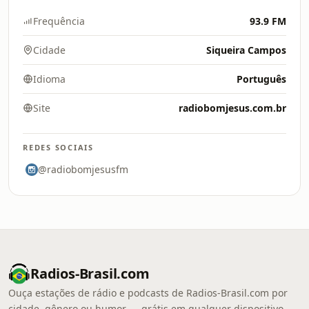
Frequência
93.9 FM
Cidade
Siqueira Campos
Idioma
Português
Site
radiobomjesus.com.br
REDES SOCIAIS
@radiobomjesusfm
Radios-Brasil.com
Ouça estações de rádio e podcasts de Radios-Brasil.com por
cidade, gênero ou humor — grátis em qualquer dispositivo.