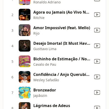
Ronaldo Adriano
Agora ou Jamais (Ao Vivo No Estúdio)
2
Ritchie
Amor Impossível (feat. Mello)
3
Rijo
Desejo Imortal (It Must Have Been Love)
4
Gusttavo Lima
Bichinho de Estimação / Nosso Caso de Amor (Ao Vivo)
5
Cavalo de Pau
Confidência / Anjo Querubim / Amor ou Paixão / Razões (Ao Vivo)
6
Wesley Safadão
Bronzeador
7
Japãozin
Lágrimas de Adeus
8