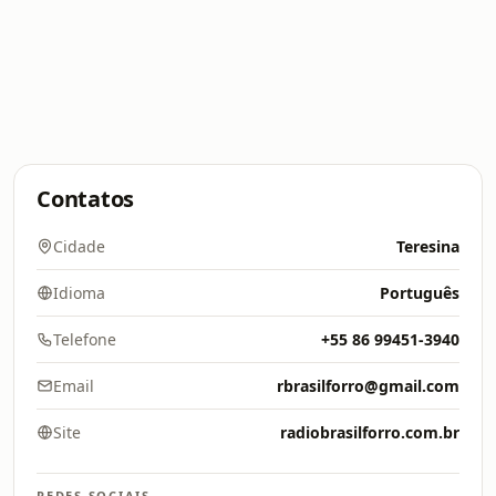
Contatos
Cidade
Teresina
Idioma
Português
Telefone
+55 86 99451-3940
Email
rbrasilforro@gmail.com
Site
radiobrasilforro.com.br
REDES SOCIAIS