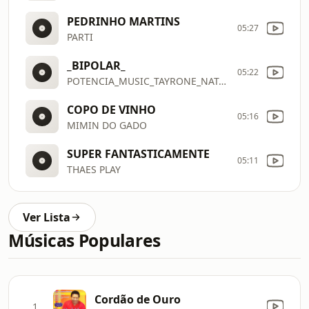
PEDRINHO MARTINS
05:27
PARTI
_BIPOLAR_
05:22
POTENCIA_MUSIC_TAYRONE_NATANZINHO_LIMA_WESLEY_SAFADAO_
COPO DE VINHO
05:16
MIMIN DO GADO
SUPER FANTASTICAMENTE
05:11
THAES PLAY
Ver Lista
Músicas Populares
Cordão de Ouro
1