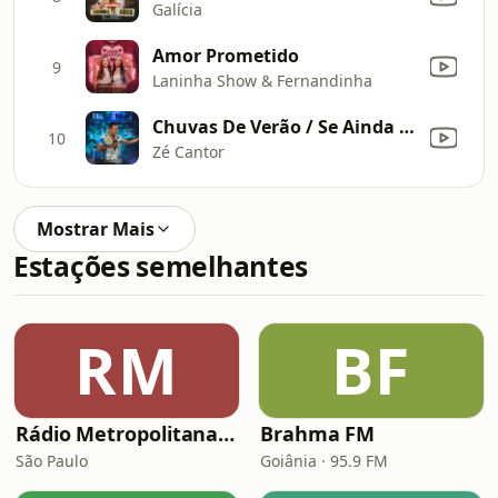
Galícia
Amor Prometido
9
Laninha Show & Fernandinha
Chuvas De Verão / Se Ainda Existe Amor / Quando Chegar O Amanhã / Só Liguei Porque Te Amo / Nuvem De Lágrimas
10
Zé Cantor
Mostrar Mais
Estações semelhantes
RM
BF
Rádio Metropolitana Sertanejo
Brahma FM
São Paulo
Goiânia · 95.9 FM