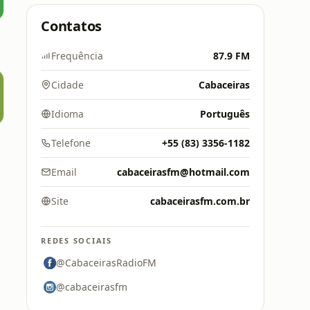
Contatos
5
Frequência
87.9 FM
Cidade
Cabaceiras
Idioma
Português
Telefone
+55 (83) 3356-1182
Email
cabaceirasfm@hotmail.com
Site
cabaceirasfm.com.br
REDES SOCIAIS
@CabaceirasRadioFM
@cabaceirasfm