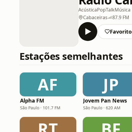
Acústica
Pop
Talk
Música 
Cabaceiras
87.9 FM
Favorito
Estações semelhantes
AF
JP
Alpha FM
Jovem Pan News
São Paulo · 101.7 FM
São Paulo · 620 AM
RT
BF