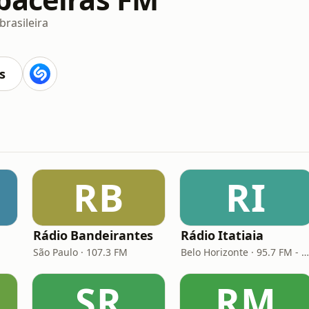
brasileira
s
RB
RI
Rádio Bandeirantes
Rádio Itatiaia
São Paulo · 107.3 FM
Belo Horizonte · 95.7 FM - 610 AM
SR
RM