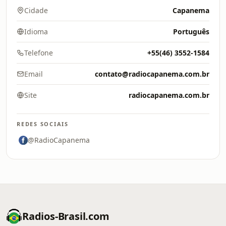
Cidade
Capanema
Idioma
Português
Telefone
+55(46) 3552-1584
Email
contato@radiocapanema.com.br
Site
radiocapanema.com.br
REDES SOCIAIS
@RadioCapanema
Radios-Brasil.com