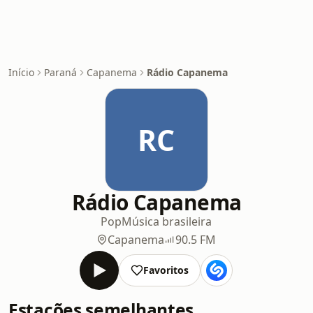
Início
Paraná
Capanema
Rádio Capanema
RC
Rádio Capanema
Pop
Música brasileira
Capanema
90.5 FM
Favoritos
Estações semelhantes