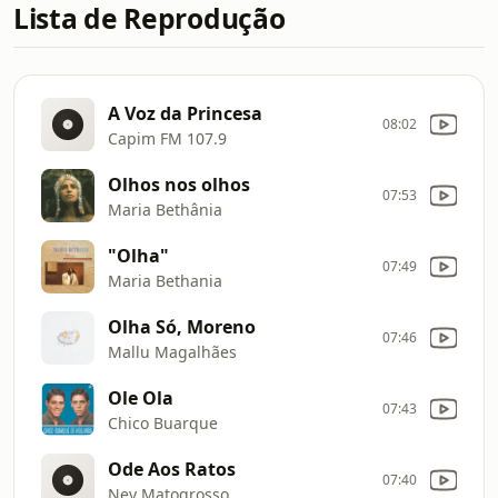
Lista de Reprodução
A Voz da Princesa
08:02
Capim FM 107.9
Olhos nos olhos
07:53
Maria Bethânia
"Olha"
07:49
Maria Bethania
Olha Só, Moreno
07:46
Mallu Magalhães
Ole Ola
07:43
Chico Buarque
Ode Aos Ratos
07:40
Ney Matogrosso