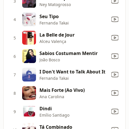
3
Ney Matogrosso
Seu Tipo
4
Fernanda Takai
La Belle de Jour
5
Alceu Valença
Sabios Costumam Mentir
6
João Bosco
I Don't Want to Talk About It
7
Fernanda Takai
Mais Forte (Ao Vivo)
8
Ana Carolina
Dindi
9
Emílio Santiago
Tá Combinado