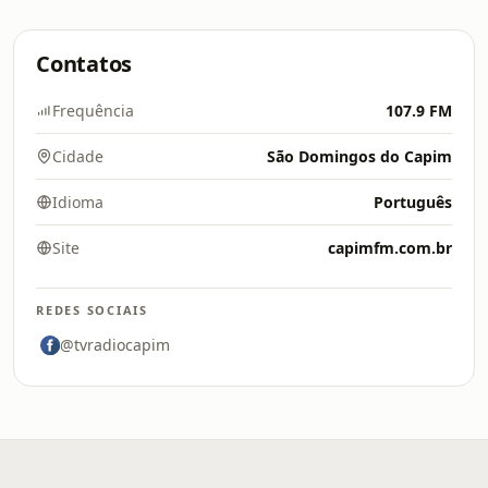
Contatos
Frequência
107.9 FM
Cidade
São Domingos do Capim
Idioma
Português
Site
capimfm.com.br
REDES SOCIAIS
@tvradiocapim