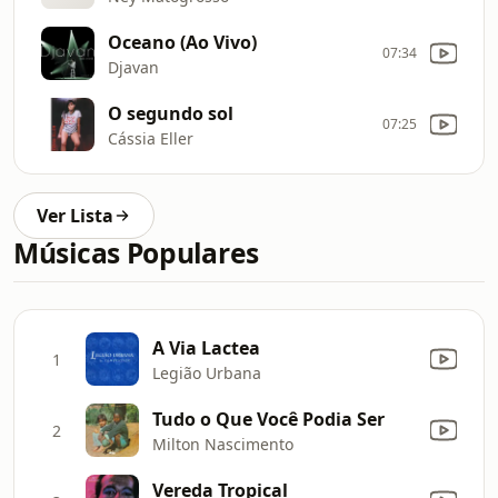
Oceano (Ao Vivo)
07:34
Djavan
O segundo sol
07:25
Cássia Eller
Ver Lista
Músicas Populares
A Via Lactea
1
Legião Urbana
Tudo o Que Você Podia Ser
2
Milton Nascimento
Vereda Tropical