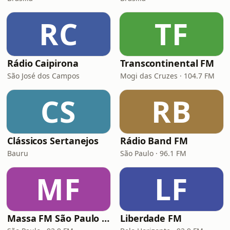
RC
TF
Rádio Caipirona
Transcontinental FM
São José dos Campos
Mogi das Cruzes · 104.7 FM
CS
RB
Clássicos Sertanejos
Rádio Band FM
Bauru
São Paulo · 96.1 FM
MF
LF
Massa FM São Paulo 92.9
Liberdade FM