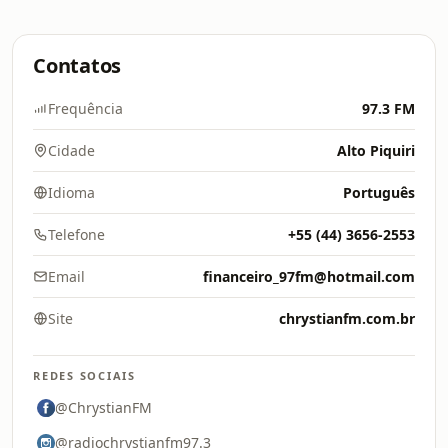
Contatos
Frequência
97.3 FM
Cidade
Alto Piquiri
Idioma
Português
Telefone
+55 (44) 3656-2553
Email
financeiro_97fm@hotmail.com
Site
chrystianfm.com.br
REDES SOCIAIS
@ChrystianFM
@radiochrystianfm97.3