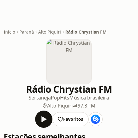
Início
Paraná
Alto Piquiri
Rádio Chrystian FM
Rádio Chrystian FM
Sertaneja
Pop
Hits
Música brasileira
Alto Piquiri
97.3 FM
Favoritos
Estações semelhantes