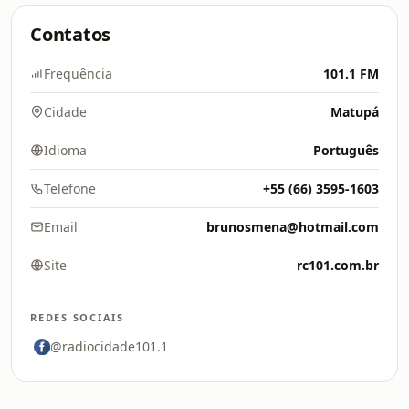
Contatos
Frequência
101.1 FM
Cidade
Matupá
Idioma
Português
Telefone
+55 (66) 3595-1603
Email
brunosmena@hotmail.com
Site
rc101.com.br
REDES SOCIAIS
@radiocidade101.1