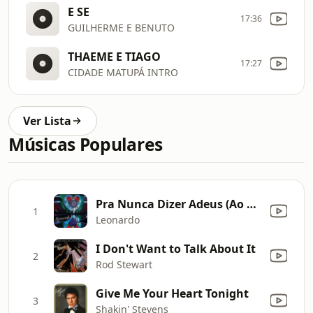
E SE
17:36
GUILHERME E BENUTO
THAEME E TIAGO
17:27
CIDADE MATUPÁ INTRO
Ver Lista
Músicas Populares
Pra Nunca Dizer Adeus (Ao Vivo)
1
Leonardo
I Don't Want to Talk About It
2
Rod Stewart
Give Me Your Heart Tonight
3
Shakin' Stevens