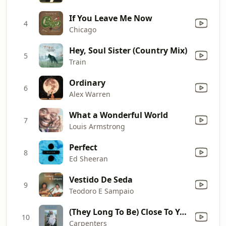
If You Leave Me Now
4
Chicago
Hey, Soul Sister (Country Mix)
5
Train
Ordinary
6
Alex Warren
What a Wonderful World
7
Louis Armstrong
Perfect
8
Ed Sheeran
Vestido De Seda
9
Teodoro E Sampaio
(They Long To Be) Close To You
10
Carpenters