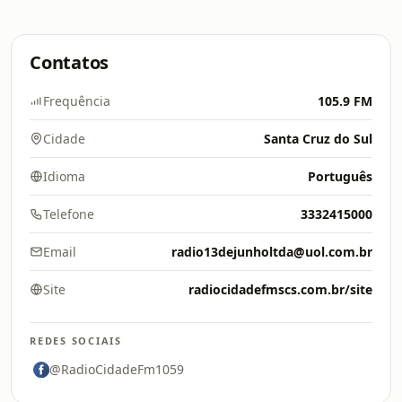
Contatos
Frequência
105.9 FM
Cidade
Santa Cruz do Sul
Idioma
Português
Telefone
3332415000
Email
radio13dejunholtda@uol.com.br
Site
radiocidadefmscs.com.br/site
REDES SOCIAIS
@RadioCidadeFm1059