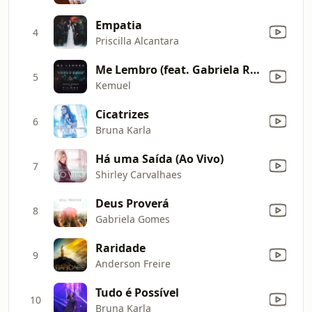
Empatia
4
Priscilla Alcantara
Me Lembro (feat. Gabriela Rocha) [Ao Vivo]
5
Kemuel
Cicatrizes
6
Bruna Karla
Há uma Saída (Ao Vivo)
7
Shirley Carvalhaes
Deus Proverá
8
Gabriela Gomes
Raridade
9
Anderson Freire
Tudo é Possível
10
Bruna Karla