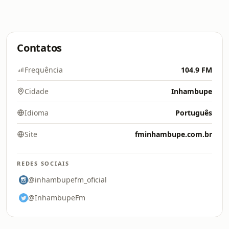
Contatos
Frequência
104.9 FM
Cidade
Inhambupe
Idioma
Português
Site
fminhambupe.com.br
REDES SOCIAIS
@inhambupefm_oficial
@InhambupeFm